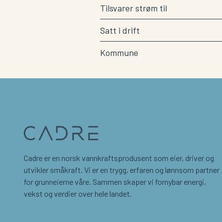
Tilsvarer strøm til
Satt i drift
Kommune
Cadre er en norsk vannkraftsprodusent som eier, driver og
utvikler småkraft. Vi er en trygg, erfaren og lønnsom partner
for grunneierne våre. Sammen skaper vi fornybar energi,
vekst og verdier over hele landet.