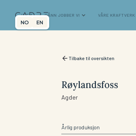
HJEM
SÅNN JOBBER VI
VÅRE KRAFTVERK
NO
EN
Tilbake til oversikten
Røylandsfoss
Agder
Årlig produksjon