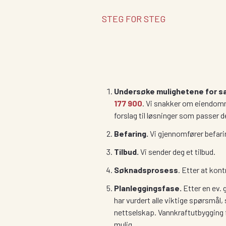
STEG FOR STEG
Undersøke mulighetene for s
177 900
. Vi snakker om eiendomme
forslag til løsninger som passer d
Befaring.
Vi gjennomfører befari
Tilbud.
Vi sender deg et tilbud.
Søknadsprosess
. Etter at kon
Planleggingsfase.
Etter en ev. g
har vurdert alle viktige spørsmål
nettselskap. Vannkraftutbygging f
mulig.