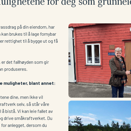
ulighetene for deg som grunnei
 vassdrag på din eiendom, har
kan brukes til å lage fornybar
r rettighet til å bygge ut og få
, er det fallhøyden som gir
kan produseres.
re muligheter, blant annet:
etene dine, men ikke vil
aftverk selv, så står våre
 å bistå. Vi kan leie fallet av
og drive småkraftverket. Du
 for anlegget, dersom du