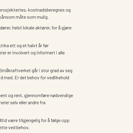
ljprosjektertes, kostnadsberegnes og
g skånsom måte som mulig.
ører, helst lokale aktører, for å gjøre
rka ett og et halvt år før
er er involvert og informert i alle
 Småkraftverket går i stor grad av seg
id med. Er det behov for vedlikehold
 åpent og rent, gjennomføre nødvendige
ier selv eller andre fra
ltid være tilgjengelig for å følge opp
dette ved behov.