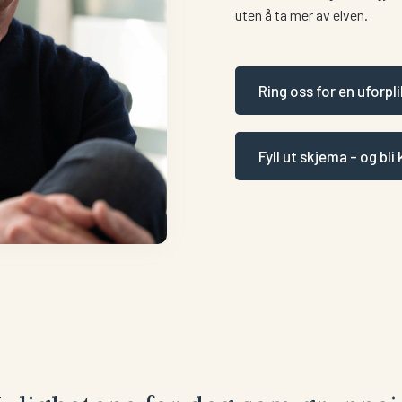
uten å ta mer av elven.
Ring oss for en uforpl
Fyll ut skjema - og bl