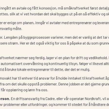
 inngått en avtale og fått konsesjon, må småkraftverket først deta
ettes, slik at vi vet hvordan det skal bygges ut på en så effektiv o
ter er enige om planen, inngår vi avtaler med entreprenører og leverand
rsvarlig måte.
r. Lengden på byggeprosessen varierer, men det er vanlig at det tar ci
usere strøm. Her er det også viktig for oss å påpeke at du som grunnei
tverket nærmer seg ferdig, lager vi en plan for drift og vedlikehold.
tomatisert overvåkning og kontinuerlig tilsyn, følger vi likevel allt
tid å bruke lokale entreprenører til dette, der det er mulig.
ynsvakt har til enhver tid ansvar for å holde inntaket til kraftverket
fra om det skulle oppstå problemer. Denne jobben er det gjerne grunne
får opplæring og lønn fra oss.
erson.
En driftsansvarlig fra Cadre, eller vår operatør Nordkraft, vil al
v problemer eller utfordringer, og kommer til stedet for å håndtere 