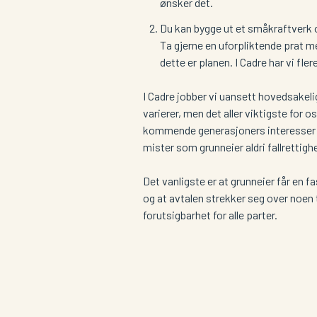
ønsker det.
Du kan bygge ut et småkraftverk 
Ta gjerne en uforpliktende prat 
dette er planen. I Cadre har vi fler
I Cadre jobber vi uansett hovedsakeli
varierer, men det aller viktigste for o
kommende generasjoners interesser og
mister som grunneier aldri fallrettigh
Det vanligste er at grunneier får en 
og at avtalen strekker seg over noen t
forutsigbarhet for alle parter.