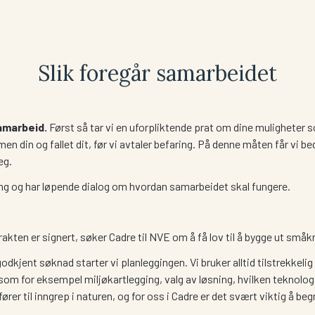
Slik foregår samarbeidet
amarbeid.
Først så tar vi en uforpliktende prat om dine muligheter 
n din og fallet dit, før vi avtaler befaring. På denne måten får vi be
eg.
ng og har løpende dialog om hvordan samarbeidet skal fungere.
trakten er signert, søker Cadre til NVE om å få lov til å bygge ut små
odkjent søknad starter vi planleggingen. Vi bruker alltid tilstrekkelig
, som for eksempel miljøkartlegging, valg av løsning, hvilken teknol
ører til inngrep i naturen, og for oss i Cadre er det svært viktig å 