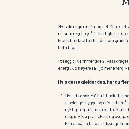
M
Hvis du er grunneier og det finnes et
du som regel også fallrettigheter som 
kraft. Den kraften har du som grunneie
betalt for.
I tillegg til vannmengden i vassdraget
energi. Jo høyere fall, jo mer energi 
Hvis dette gjelder deg, har du fle
Hvis du ønsker å brukt fallrettigh
planlegge, bygge og drive et småkr
dyktige og erfarne ansatte klare til
deg, utvikle prosjektet og bygge 
kan også delta som tilsynsperson