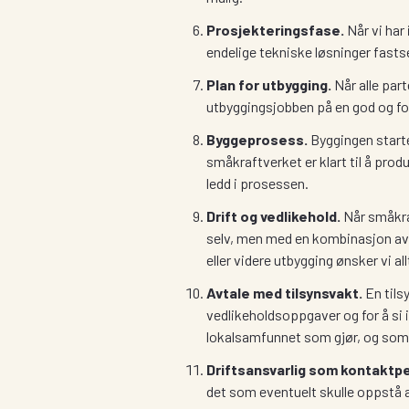
Prosjekteringsfase.
Når vi har
endelige tekniske løsninger fasts
Plan for utbygging.
Når alle par
utbyggingsjobben på en god og fo
Byggeprosess.
Byggingen starte
småkraftverket er klart til å prod
ledd i prosessen.
Drift og vedlikehold.
Når småkraf
selv, men med en kombinasjon av au
eller videre utbygging ønsker vi all
Avtale med tilsynsvakt.
En tils
vedlikeholdsoppgaver og for å si i
lokalsamfunnet som gjør, og som 
Driftsansvarlig som kontaktp
det som eventuelt skulle oppstå a