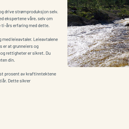
og drive strømproduksjon selv.
med ekspertene våre, selv om
e ti-års erfaring med dette.
g med leieavtaler. Leieavtalene
ss er at grunneiers og
 rettigheter er sikret. Du
eten din.
fast prosent av kraftinntektene
iår. Dette sikrer