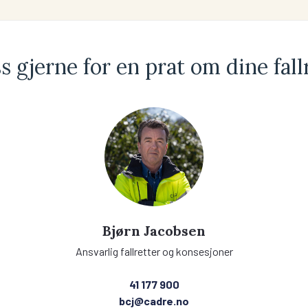
s gjerne for en prat om dine fall
Bjørn Jacobsen
Ansvarlig fallretter og konsesjoner
41 177 900
bcj@cadre.no