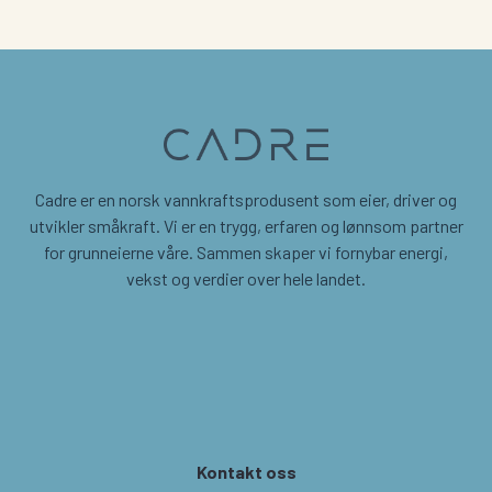
Cadre er en norsk vannkraftsprodusent som eier, driver og
utvikler småkraft. Vi er en trygg, erfaren og lønnsom partner
for grunneierne våre. Sammen skaper vi fornybar energi,
vekst og verdier over hele landet.
Kontakt oss